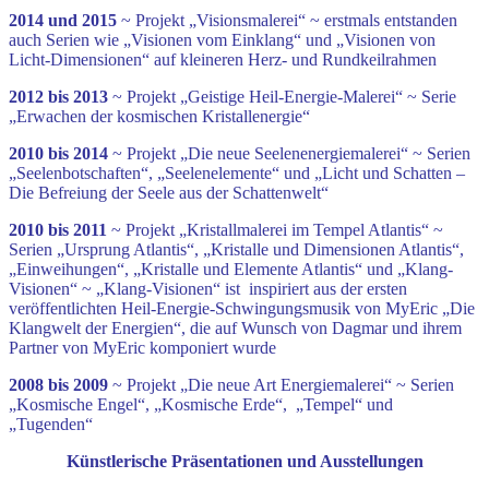
2014 und 2015
~ Projekt „Visionsmalerei“ ~ erstmals entstanden
auch Serien wie „Visionen vom Einklang“ und „Visionen von
Licht-Dimensionen“ auf kleineren Herz- und Rundkeilrahmen
2012 bis 2013
~ Projekt „Geistige Heil-Energie-Malerei“ ~ Serie
„Erwachen der kosmischen Kristallenergie“
2010 bis 2014
~ Projekt „Die neue Seelenenergiemalerei“ ~ Serien
„Seelenbotschaften“, „Seelenelemente“ und „Licht und Schatten –
Die Befreiung der Seele aus der Schattenwelt“
2010 bis 2011
~ Projekt „Kristallmalerei im Tempel Atlantis“ ~
Serien „Ursprung Atlantis“, „Kristalle und Dimensionen Atlantis“,
„Einweihungen“, „Kristalle und Elemente Atlantis“ und „Klang-
Visionen“ ~ „Klang-Visionen“ ist inspiriert aus der ersten
veröffentlichten Heil-Energie-Schwingungsmusik von MyEric „Die
Klangwelt der Energien“, die auf Wunsch von Dagmar und ihrem
Partner von MyEric komponiert wurde
2008 bis 2009
~ Projekt „Die neue Art Energiemalerei“ ~ Serien
„Kosmische Engel“, „Kosmische Erde“, „Tempel“ und
„Tugenden“
Künstlerische Präsentationen und Ausstellungen