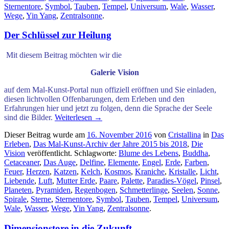
Sternentore
,
Symbol
,
Tauben
,
Tempel
,
Universum
,
Wale
,
Wasser
,
Wege
,
Yin Yang
,
Zentralsonne
.
Der Schlüssel zur Heilung
.
Mit diesem Beitrag möchten wir die
Galerie Vision
auf dem Mal-Kunst-
Portal nun offiziell eröffnen und Sie einladen,
diesen
lichtvollen Offenbarungen, dem Erleben und den
Erfahrungen
hier und jetzt zu folgen, denn die Sprache der Seele
sind die Bilder.
Weiterlesen
→
Dieser Beitrag wurde am
16. November 2016
von
Cristallina
in
Das
Erleben
,
Das Mal-Kunst-Archiv der Jahre 2015 bis 2018
,
Die
Vision
veröffentlicht. Schlagworte:
Blume des Lebens
,
Buddha
,
Cetaceaner
,
Das Auge
,
Delfine
,
Elemente
,
Engel
,
Erde
,
Farben
,
Feuer
,
Herzen
,
Katzen
,
Kelch
,
Kosmos
,
Kraniche
,
Kristalle
,
Licht
,
Liebende
,
Luft
,
Mutter Erde
,
Paare
,
Palette
,
Paradies-Vögel
,
Pinsel
,
Planeten
,
Pyramiden
,
Regenbogen
,
Schmetterlinge
,
Seelen
,
Sonne
,
Spirale
,
Sterne
,
Sternentore
,
Symbol
,
Tauben
,
Tempel
,
Universum
,
Wale
,
Wasser
,
Wege
,
Yin Yang
,
Zentralsonne
.
Dimensionstore in die Zukunft