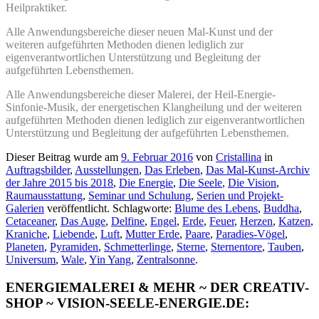
Heilpraktiker.
Alle Anwendungsbereiche dieser neuen Mal-Kunst und der
weiteren aufgeführten Methoden dienen lediglich zur
eigenverantwortlichen Unterstützung und Begleitung der
aufgeführten Lebensthemen.
Alle Anwendungsbereiche dieser Malerei, der Heil-Energie-
Sinfonie-Musik, der energetischen Klangheilung und der weiteren
aufgeführten Methoden dienen lediglich zur eigenverantwortlichen
Unterstützung und Begleitung der aufgeführten Lebensthemen.
Dieser Beitrag wurde am
9. Februar 2016
von
Cristallina
in
Auftragsbilder
,
Ausstellungen
,
Das Erleben
,
Das Mal-Kunst-Archiv
der Jahre 2015 bis 2018
,
Die Energie
,
Die Seele
,
Die Vision
,
Raumausstattung
,
Seminar und Schulung
,
Serien und Projekt-
Galerien
veröffentlicht. Schlagworte:
Blume des Lebens
,
Buddha
,
Cetaceaner
,
Das Auge
,
Delfine
,
Engel
,
Erde
,
Feuer
,
Herzen
,
Katzen
,
Kraniche
,
Liebende
,
Luft
,
Mutter Erde
,
Paare
,
Paradies-Vögel
,
Planeten
,
Pyramiden
,
Schmetterlinge
,
Sterne
,
Sternentore
,
Tauben
,
Universum
,
Wale
,
Yin Yang
,
Zentralsonne
.
ENERGIEMALEREI & MEHR ~ DER CREATIV-
SHOP ~ VISION-SEELE-ENERGIE.DE: