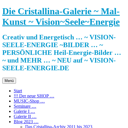
Zum
Die Cristallina-Galerie ~ Mal-
Inhalt
springen
Kunst ~ Vision~Seele~Energie
Creativ und Energetisch … ~ VISION-
SEELE-ENERGIE ~BILDER … ~
PERSÖNLICHE Heil-Energie-Bilder …
~ und MEHR … ~ NEU auf ~ VISION-
SEELE-ENERGIE.DE
Menü
Start
!!! Der neue SHOP …
MUSIC-Shop …
Seminare …
Galerie I …
Galerie II …
Blog 2023 …
Das Cristallina-Archiv 2011 bis 2023