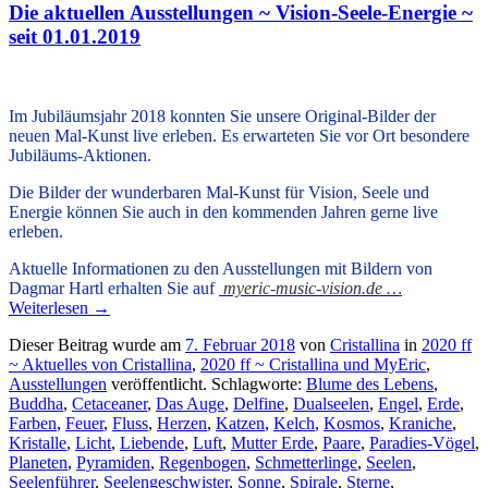
Die aktuellen Ausstellungen ~ Vision-Seele-Energie ~
seit 01.01.2019
Im Jubiläumsjahr 2018 konnten Sie unsere
Original-Bilder der
neuen Mal-Kunst live
erleben. Es erwarteten Sie vor Ort besondere
Jubiläums-Aktionen.
Die Bilder der wunderbaren Mal-Kunst für Vision, Seele und
Energie können Sie auch in den kommenden Jahren gerne live
erleben.
Aktuelle Informationen zu den Ausstellungen mit Bildern von
Dagmar Hartl erhalten Sie auf
myeric-music-vision.de …
Weiterlesen
→
Dieser Beitrag wurde am
7. Februar 2018
von
Cristallina
in
2020 ff
~ Aktuelles von Cristallina
,
2020 ff ~ Cristallina und MyEric
,
Ausstellungen
veröffentlicht. Schlagworte:
Blume des Lebens
,
Buddha
,
Cetaceaner
,
Das Auge
,
Delfine
,
Dualseelen
,
Engel
,
Erde
,
Farben
,
Feuer
,
Fluss
,
Herzen
,
Katzen
,
Kelch
,
Kosmos
,
Kraniche
,
Kristalle
,
Licht
,
Liebende
,
Luft
,
Mutter Erde
,
Paare
,
Paradies-Vögel
,
Planeten
,
Pyramiden
,
Regenbogen
,
Schmetterlinge
,
Seelen
,
Seelenführer
,
Seelengeschwister
,
Sonne
,
Spirale
,
Sterne
,