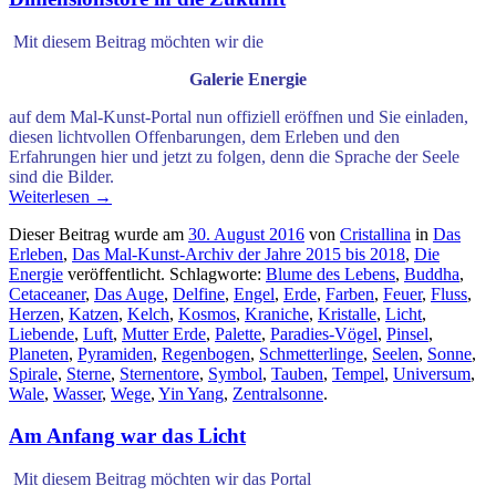
.
Mit diesem Beitrag möchten wir die
Galerie Energie
auf dem Mal-Kunst-
Portal nun offiziell eröffnen und Sie einladen,
diesen
lichtvollen Offenbarungen, dem Erleben und den
Erfahrungen
hier und jetzt zu folgen, denn die Sprache der Seele
sind die Bilder.
Weiterlesen
→
Dieser Beitrag wurde am
30. August 2016
von
Cristallina
in
Das
Erleben
,
Das Mal-Kunst-Archiv der Jahre 2015 bis 2018
,
Die
Energie
veröffentlicht. Schlagworte:
Blume des Lebens
,
Buddha
,
Cetaceaner
,
Das Auge
,
Delfine
,
Engel
,
Erde
,
Farben
,
Feuer
,
Fluss
,
Herzen
,
Katzen
,
Kelch
,
Kosmos
,
Kraniche
,
Kristalle
,
Licht
,
Liebende
,
Luft
,
Mutter Erde
,
Palette
,
Paradies-Vögel
,
Pinsel
,
Planeten
,
Pyramiden
,
Regenbogen
,
Schmetterlinge
,
Seelen
,
Sonne
,
Spirale
,
Sterne
,
Sternentore
,
Symbol
,
Tauben
,
Tempel
,
Universum
,
Wale
,
Wasser
,
Wege
,
Yin Yang
,
Zentralsonne
.
Am Anfang war das Licht
.
Mit diesem Beitrag möchten wir
das Portal