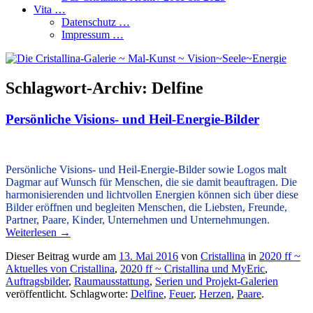
Vita …
Datenschutz …
Impressum …
Schlagwort-Archiv:
Delfine
Persönliche Visions- und Heil-Energie-Bilder
.
Persönliche Visions- und Heil-Energie-Bilder sowie Logos
malt
Dagmar auf Wunsch für Menschen, die sie damit beauftragen. Die
harmonisierenden und lichtvollen Energien können sich über diese
Bilder eröffnen und begleiten
Menschen, die Liebsten, Freunde,
Partner, Paare, Kinder,
Unternehmen und Unternehmungen.
Weiterlesen
→
Dieser Beitrag wurde am
13. Mai 2016
von
Cristallina
in
2020 ff ~
Aktuelles von Cristallina
,
2020 ff ~ Cristallina und MyEric
,
Auftragsbilder
,
Raumausstattung
,
Serien und Projekt-Galerien
veröffentlicht. Schlagworte:
Delfine
,
Feuer
,
Herzen
,
Paare
.