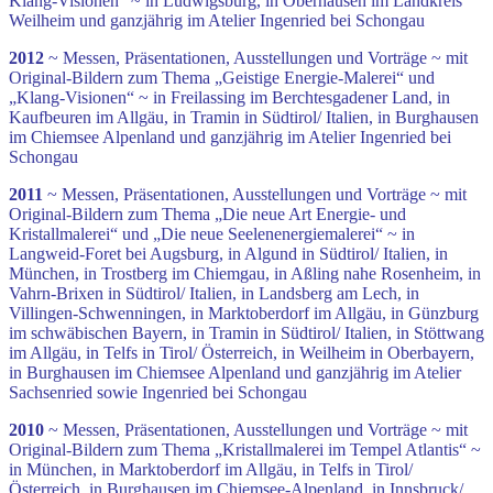
Klang-Visionen“ ~ in Ludwigsburg, in Oberhausen im Landkreis
Weilheim und ganzjährig im Atelier Ingenried bei Schongau
2012
~ Messen, Präsentationen, Ausstellungen und Vorträge ~ mit
Original-Bildern zum Thema „Geistige Energie-Malerei“ und
„Klang-Visionen“ ~ in Freilassing im Berchtesgadener Land, in
Kaufbeuren im Allgäu, in Tramin in Südtirol/ Italien, in Burghausen
im Chiemsee Alpenland und ganzjährig im Atelier Ingenried bei
Schongau
2011
~ Messen, Präsentationen, Ausstellungen und Vorträge ~ mit
Original-Bildern zum Thema „Die neue Art Energie- und
Kristallmalerei“ und „Die neue Seelenenergiemalerei“ ~ in
Langweid-Foret bei Augsburg, in Algund in Südtirol/ Italien, in
München, in Trostberg im Chiemgau, in Aßling nahe Rosenheim, in
Vahrn-Brixen in Südtirol/ Italien, in Landsberg am Lech, in
Villingen-Schwenningen, in Marktoberdorf im Allgäu, in Günzburg
im schwäbischen Bayern, in Tramin in Südtirol/ Italien, in Stöttwang
im Allgäu, in Telfs in Tirol/ Österreich, in Weilheim in Oberbayern,
in Burghausen im Chiemsee Alpenland und ganzjährig im Atelier
Sachsenried sowie Ingenried bei Schongau
2010
~ Messen, Präsentationen, Ausstellungen und Vorträge ~ mit
Original-Bildern zum Thema „Kristallmalerei im Tempel Atlantis“ ~
in München, in Marktoberdorf im Allgäu, in Telfs in Tirol/
Österreich, in Burghausen im Chiemsee-Alpenland, in Innsbruck/