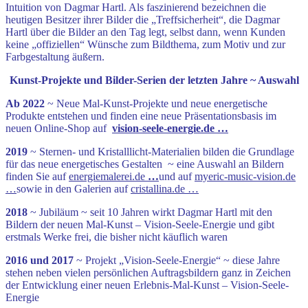
Intuition von Dagmar Hartl. Als faszinierend bezeichnen die
heutigen Besitzer ihrer Bilder die „Treffsicherheit“, die Dagmar
Hartl über die Bilder an den Tag legt, selbst dann, wenn Kunden
keine „offiziellen“ Wünsche zum Bildthema, zum Motiv und zur
Farbgestaltung äußern.
Kunst-Projekte und Bilder-Serien der letzten Jahre ~ Auswahl
Ab 2022
~ Neue Mal-Kunst-Projekte und neue energetische
Produkte entstehen und finden eine neue Präsentationsbasis im
neuen Online-Shop auf
vision-seele-energie.de …
2019
~ Sternen- und Kristalllicht-Materialien bilden die Grundlage
für das neue energetisches Gestalten ~ eine Auswahl an Bildern
finden Sie auf
energiemalerei.de
…
und auf
myeric-music-vision.de
…
sowie in den Galerien auf
cristallina.de …
2018
~ Jubiläum ~ seit 10 Jahren wirkt Dagmar Hartl mit den
Bildern der neuen Mal-Kunst – Vision-Seele-Energie und gibt
erstmals Werke frei, die bisher nicht käuflich waren
2016 und 2017
~ Projekt „Vision-Seele-Energie“ ~ diese Jahre
stehen neben vielen persönlichen Auftragsbildern ganz in Zeichen
der Entwicklung einer neuen Erlebnis-Mal-Kunst – Vision-Seele-
Energie